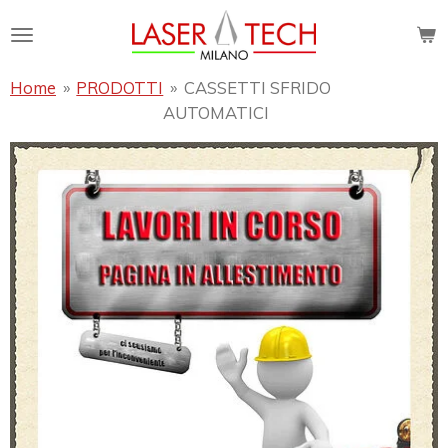
Vai
al
contenuto
Home
»
PRODOTTI
»
CASSETTI SFRIDO
principale
AUTOMATICI