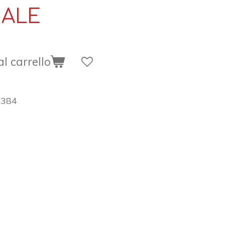
ALE
l carrello
0384