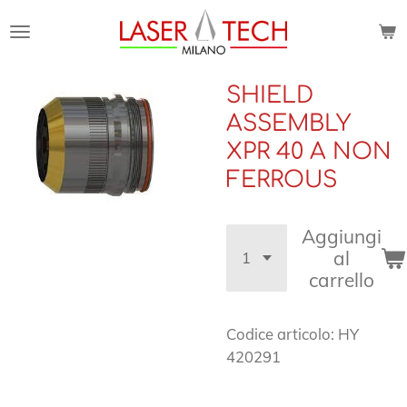
Vai
al
contenuto
principale
SHIELD
ASSEMBLY
XPR 40 A NON
FERROUS
Aggiungi
al
carrello
Codice articolo:
HY
420291