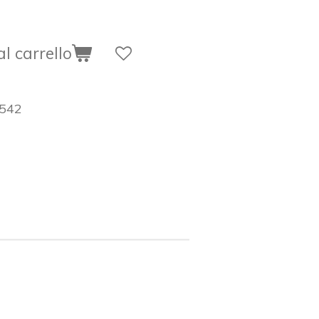
l carrello
542