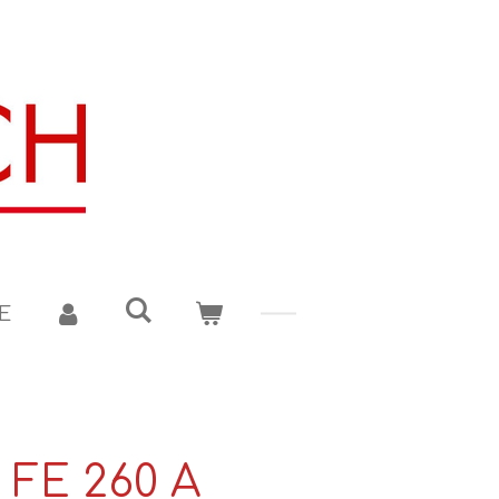
E
 FE 260 A