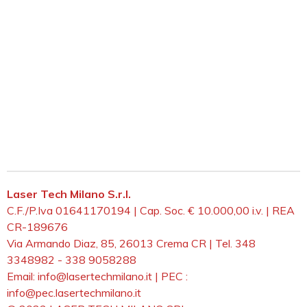
Laser Tech Milano S.r.l.
C.F./P.Iva 01641170194 | Cap. Soc. € 10.000,00 i.v. | REA
CR-189676
Via Armando Diaz, 85, 26013 Crema CR | Tel. 348
3348982 - 338 9058288
Email: info@lasertechmilano.it | PEC :
info@pec.lasertechmilano.it