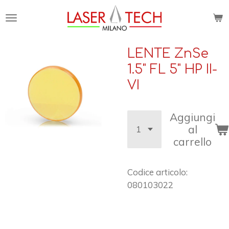
Vai
al
contenuto
principale
LENTE ZnSe
1.5" FL 5" HP II-
VI
Aggiungi
al
carrello
Codice articolo:
080103022