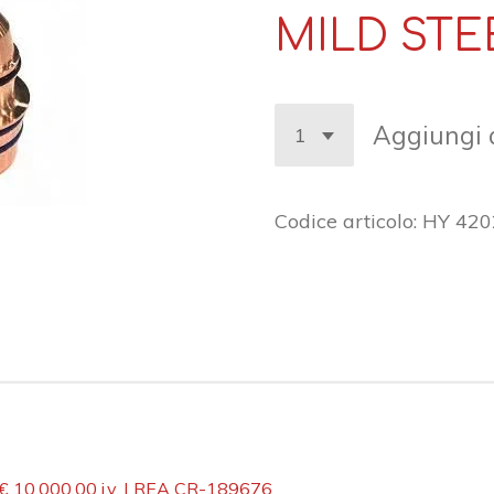
MILD STE
Aggiungi a
Codice articolo:
HY 420
 € 10.000,00 i.v. | REA CR-189676