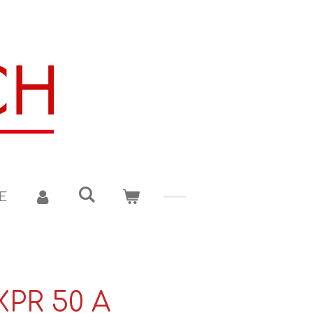
E
PR 50 A