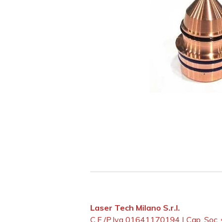
Laser Tech Milano S.r.l.
C.F./P.Iva 01641170194 | Cap. Soc.