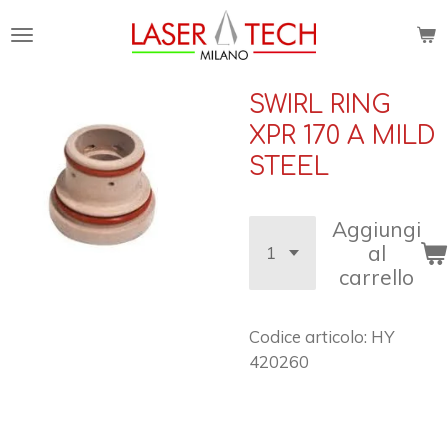
Vai
al
contenuto
principale
SWIRL RING
XPR 170 A MILD
STEEL
Aggiungi
al
carrello
Codice articolo:
HY
420260