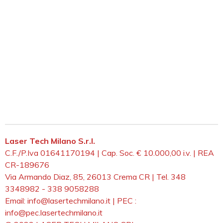
Laser Tech Milano S.r.l.
C.F./P.Iva 01641170194 | Cap. Soc. € 10.000,00 i.v. | REA
CR-189676
Via Armando Diaz, 85, 26013 Crema CR | Tel. 348
3348982 - 338 9058288
Email: info@lasertechmilano.it | PEC :
info@pec.lasertechmilano.it